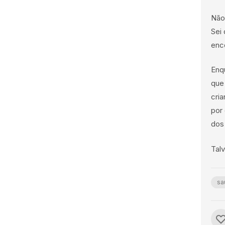
Não
Sei
enc
Enq
que
cri
por 
dos
Talv
sa