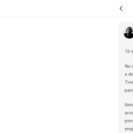
Tô 
Na 
a de
Tiv
par
Aind
aco
pont
enq