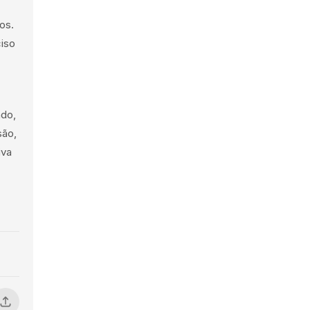
os.
ciso
ndo,
são,
iva