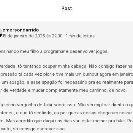
Post
emersongarrido
15 de janeiro de 2026 às 22:30
·
1
min
de leitura
ensinando meu filho a programar e desenvolver jogos.
verdade, tô tentando ocupar minha cabeça. Não consigo fazer na
pressão tá cada vez pior e tive mais um burnout agora em janeiro
e um apagão, e esse apagão foi necessário pra eu realmente parar
ar de verdade e mudar completamente meu caminho, de novo.
a tenho vergonha de falar sobre isso. Não sei explicar direito o q
nteceu, o que tô sentindo, ou por que as coisas chegaram nesse
o. Mas acredito que daqui uns dias vou estar melhor pra falar. Po
uanto, só consigo escrever isso.