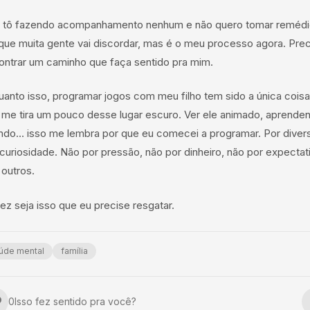
 tô fazendo acompanhamento nenhum e não quero tomar remédi
 que muita gente vai discordar, mas é o meu processo agora. Pre
ontrar um caminho que faça sentido pra mim.
uanto isso, programar jogos com meu filho tem sido a única coisa
 me tira um pouco desse lugar escuro. Ver ele animado, aprende
ando... isso me lembra por que eu comecei a programar. Por diver
curiosidade. Não por pressão, não por dinheiro, não por expectat
 outros.
ez seja isso que eu precise resgatar.
úde mental
família
1
Isso fez sentido pra você?