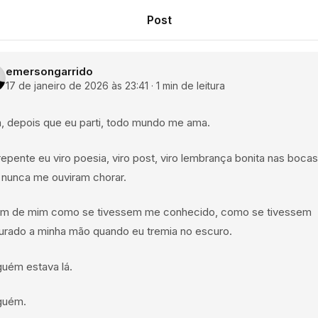
Post
emersongarrido
17 de janeiro de 2026 às 23:41
·
1
min
de leitura
a, depois que eu parti, todo mundo me ama.
epente eu viro poesia, viro post, viro lembrança bonita nas bocas
 nunca me ouviram chorar.
am de mim como se tivessem me conhecido, como se tivessem
urado a minha mão quando eu tremia no escuro.
guém estava lá.
guém.