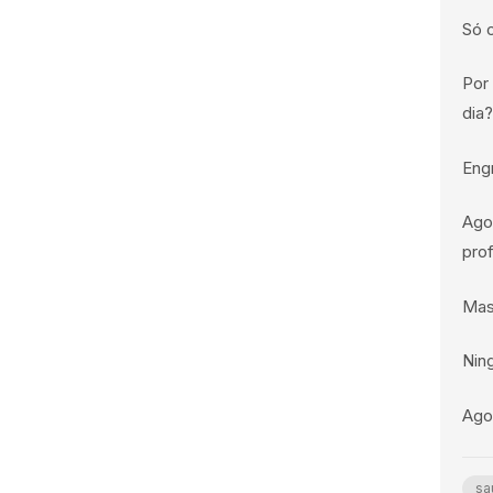
Só 
Por
dia
Engr
Ago
pro
Mas
Ning
Ago
sa