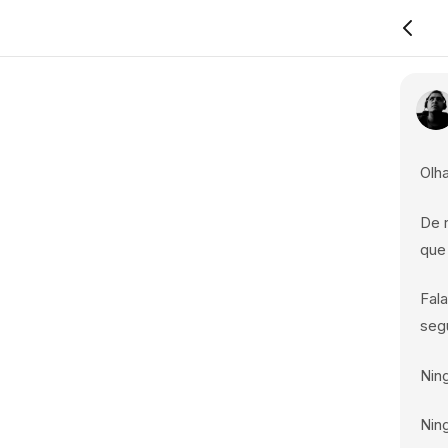
Olh
De r
que
Fal
seg
Nin
Nin